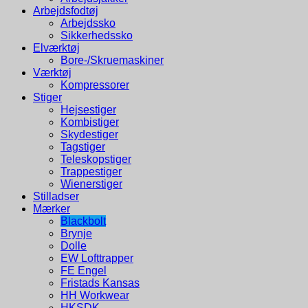
Arbejdsfodtøj
Arbejdssko
Sikkerhedssko
Elværktøj
Bore-/Skruemaskiner
Værktøj
Kompressorer
Stiger
Hejsestiger
Kombistiger
Skydestiger
Tagstiger
Teleskopstiger
Trappestiger
Wienerstiger
Stilladser
Mærker
Blackbolt
Brynje
Dolle
EW Lofttrapper
FE Engel
Fristads Kansas
HH Workwear
HKSDK