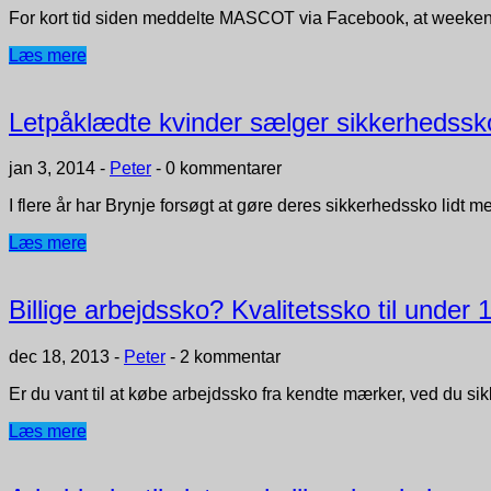
For kort tid siden meddelte MASCOT via Facebook, at weekend
Læs mere
Letpåklædte kvinder sælger sikkerhedssk
jan 3, 2014
-
Peter
-
0 kommentarer
I flere år har Brynje forsøgt at gøre deres sikkerhedssko lidt 
Læs mere
Billige arbejdssko? Kvalitetssko til under 
dec 18, 2013
-
Peter
-
2 kommentar
Er du vant til at købe arbejdssko fra kendte mærker, ved du sik
Læs mere