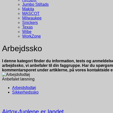
Jumbo Stillads
Makita
MASCOT
Milwaukee
Snickers
Texas
Wibe
WorkZone
Arbejdssko
I denne kategori finder du information, tests og anmeldels
arbejdssko, vi anbefaler til din faggruppe. Har du spørgsmål
kommentarsporet under artiklerne, på vores kontaktside elle
Anbefalet læsning
Arbejdsfodtøj
Sikkerhedssko
Airtox-fuglene er landet