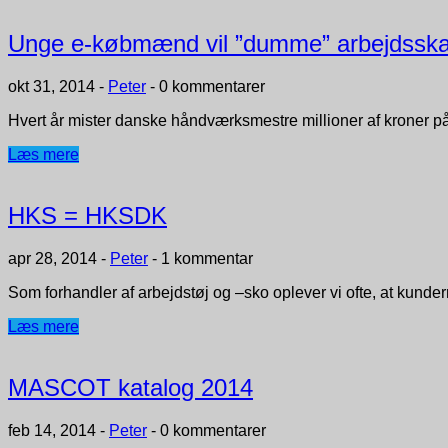
Unge e-købmænd vil ”dumme” arbejdsskade
okt 31, 2014
-
Peter
-
0 kommentarer
Hvert år mister danske håndværksmestre millioner af kroner p
Læs mere
HKS = HKSDK
apr 28, 2014
-
Peter
-
1 kommentar
Som forhandler af arbejdstøj og –sko oplever vi ofte, at kunde
Læs mere
MASCOT katalog 2014
feb 14, 2014
-
Peter
-
0 kommentarer