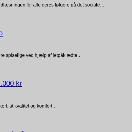
læsningen for alle deres følgere på det sociale…
o
mere spiselige ved hjælp af letpåklædte…
1.000 kr
kert, at kvalitet og komfort…