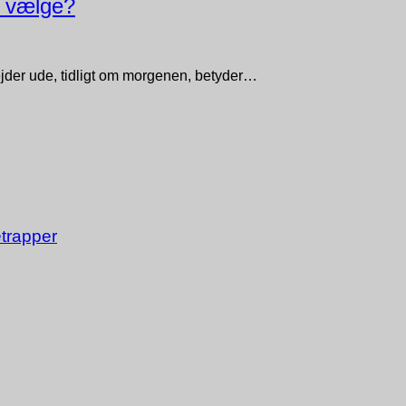
n vælge?
ejder ude, tidligt om morgenen, betyder…
trapper