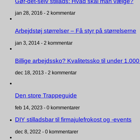
Gør-det-selv stillads: Hvad skal man vælge?
jan 28, 2016 -
2 kommentar
Arbejdstøj størrelser – Få styr på størrelserne
jan 3, 2014 -
2 kommentar
Billige arbejdssko? Kvalitetssko til under 1.000
dec 18, 2013 -
2 kommentar
Den store Trappeguide
feb 14, 2023 -
0 kommentarer
DIY stilladsbar til firmajulefrokost og -events
dec 8, 2022 -
0 kommentarer