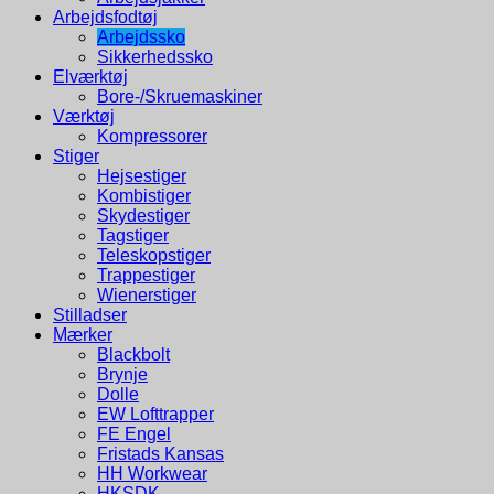
Arbejdsfodtøj
Arbejdssko
Sikkerhedssko
Elværktøj
Bore-/Skruemaskiner
Værktøj
Kompressorer
Stiger
Hejsestiger
Kombistiger
Skydestiger
Tagstiger
Teleskopstiger
Trappestiger
Wienerstiger
Stilladser
Mærker
Blackbolt
Brynje
Dolle
EW Lofttrapper
FE Engel
Fristads Kansas
HH Workwear
HKSDK