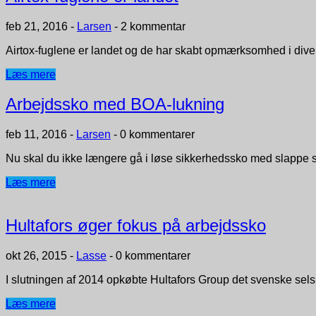
feb 21, 2016
-
Larsen
-
2 kommentar
Airtox-fuglene er landet og de har skabt opmærksomhed i dive
Læs mere
Arbejdssko med BOA-lukning
feb 11, 2016
-
Larsen
-
0 kommentarer
Nu skal du ikke længere gå i løse sikkerhedssko med slappe
Læs mere
Hultafors øger fokus på arbejdssko
okt 26, 2015
-
Lasse
-
0 kommentarer
I slutningen af 2014 opkøbte Hultafors Group det svenske sel
Læs mere