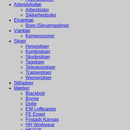
Arbejdsfodtøj
Arbejdssko
Sikkerhedssko
Elværktøj
Bore-/Skruemaskiner
Værktøj
Kompressorer
Stiger
Hejsestiger
Kombistiger
Skydestiger
Tagstiger
Teleskopstiger
Trappestiger
Wienerstiger
Stilladser
Mærker
Blackbolt
Brynje
Dolle
EW Lofttrapper
FE Engel
Fristads Kansas
HH Workwear
HKSDK