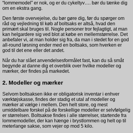
“lommemodel” er nok, og er du cykeltyv…. bør du tænke dig
om en ekstra gang.
Den første overvejelse, du bør gøre dig, før du spørger om
råd og vejledning til køb af boltsaks er altså, hvad den
primært skal bruges til. Nogle personer tror fejlagtigt, at man
kan helgardere sig ved blot at købe en mellemstørrelse. Det
anbefaler vi, at man holder sig fra, da man i stedet for en god
all-round løsning ender med en boltsaks, som hverken er
god til det ene eller det andet.
Når du har slået anvendelsesformålet fast, kan du så småt
begynde at danne dig et overblik over hvilke modeller og
mærker, der findes på markedet.
2. Modeller og mærker
Selvom boltsaksen ikke er obligatorisk inventar i enhver
værktøjskasse, findes der stadig et utal af modeller og
mærker at vælge i mellem. Den helt store, og mest
umiddelbare forskel på de forskellige modeller er selvfølgelig
er størrelsen. Boltsakse findes i alle størrelser, startende fra
lommemodeller, der kan hænge i brystlommen og helt op til
meterlange sakse, som vejer op mod 5 kilo.