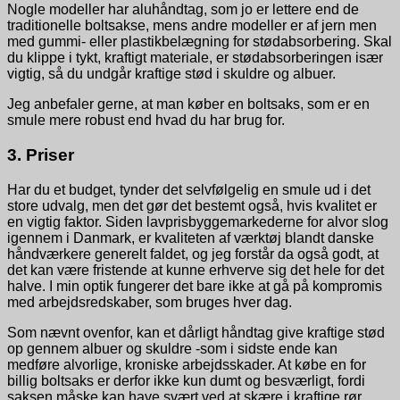
Nogle modeller har aluhåndtag, som jo er lettere end de
traditionelle boltsakse, mens andre modeller er af jern men
med gummi- eller plastikbelægning for stødabsorbering. Skal
du klippe i tykt, kraftigt materiale, er stødabsorberingen især
vigtig, så du undgår kraftige stød i skuldre og albuer.
Jeg anbefaler gerne, at man køber en boltsaks, som er en
smule mere robust end hvad du har brug for.
3. Priser
Har du et budget, tynder det selvfølgelig en smule ud i det
store udvalg, men det gør det bestemt også, hvis kvalitet er
en vigtig faktor. Siden lavprisbyggemarkederne for alvor slog
igennem i Danmark, er kvaliteten af værktøj blandt danske
håndværkere generelt faldet, og jeg forstår da også godt, at
det kan være fristende at kunne erhverve sig det hele for det
halve. I min optik fungerer det bare ikke at gå på kompromis
med arbejdsredskaber, som bruges hver dag.
Som nævnt ovenfor, kan et dårligt håndtag give kraftige stød
op gennem albuer og skuldre -som i sidste ende kan
medføre alvorlige, kroniske arbejdsskader. At købe en for
billig boltsaks er derfor ikke kun dumt og besværligt, fordi
saksen måske kan have svært ved at skære i kraftige rør