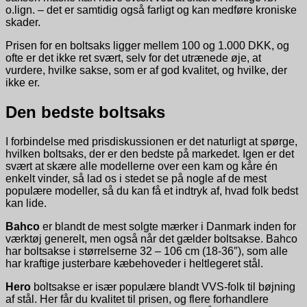
o.lign. – det er samtidig også farligt og kan medføre kroniske
skader.
Prisen for en boltsaks ligger mellem 100 og 1.000 DKK, og
ofte er det ikke ret svært, selv for det utrænede øje, at
vurdere, hvilke sakse, som er af god kvalitet, og hvilke, der
ikke er.
Den bedste boltsaks
I forbindelse med prisdiskussionen er det naturligt at spørge,
hvilken boltsaks, der er den bedste på markedet. Igen er det
svært at skære alle modellerne over een kam og kåre én
enkelt vinder, så lad os i stedet se på nogle af de mest
populære modeller, så du kan få et indtryk af, hvad folk bedst
kan lide.
Bahco
er blandt de mest solgte mærker i Danmark inden for
værktøj generelt, men også når det gælder boltsakse. Bahco
har boltsakse i størrelserne 32 – 106 cm (18-36″), som alle
har kraftige justerbare kæbehoveder i heltlegeret stål.
Hero
boltsakse er især populære blandt VVS-folk til bøjning
af stål. Her får du kvalitet til prisen, og flere forhandlere