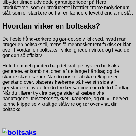
tilbyder tilmed udvidede garantiperioder på Hero
produkterne, som er produceret i hærdet crome molydenum
stål, som er stærkere og har en længere levetid end alm. stål.
Hvordan virker en boltsaks?
De fleste håndværkere og gør-det-selv folk ved, hvad man
bruger en boltsaks til, mens få mennesker rent faktisk er klar
over, hvordan en boltsaks i virkeligheden virker, og hvad der
gør den så effektiv.
Hele hemmeligheden bag det kraftige tryk, en boltsaks
generere, er kombinationen af de lange håndtag og de
skarpe skærekæber. Når du ønsker at skære/klippe en
genstand over, placeres kæberne på hver sin side af
genstanden, hvorefter du trykker sammen om de to håndtag.
Når du tilfører tryk fra begge sider af kæben vha.
håndtagene, forstærkes trykket i kæberne, og du vil herved
kunne klippe selv kraftige stålwire og rør over vha. din
boltsaks.