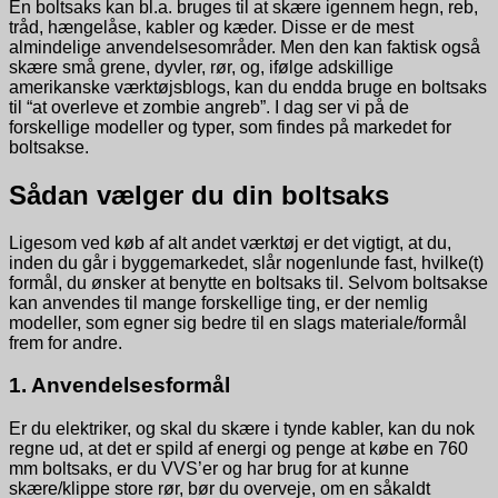
En boltsaks kan bl.a. bruges til at skære igennem hegn, reb,
tråd, hængelåse, kabler og kæder. Disse er de mest
almindelige anvendelsesområder. Men den kan faktisk også
skære små grene, dyvler, rør, og, ifølge adskillige
amerikanske værktøjsblogs, kan du endda bruge en boltsaks
til “at overleve et zombie angreb”. I dag ser vi på de
forskellige modeller og typer, som findes på markedet for
boltsakse.
Sådan vælger du din boltsaks
Ligesom ved køb af alt andet værktøj er det vigtigt, at du,
inden du går i byggemarkedet, slår nogenlunde fast, hvilke(t)
formål, du ønsker at benytte en boltsaks til. Selvom boltsakse
kan anvendes til mange forskellige ting, er der nemlig
modeller, som egner sig bedre til en slags materiale/formål
frem for andre.
1. Anvendelsesformål
Er du elektriker, og skal du skære i tynde kabler, kan du nok
regne ud, at det er spild af energi og penge at købe en 760
mm boltsaks, er du VVS’er og har brug for at kunne
skære/klippe store rør, bør du overveje, om en såkaldt