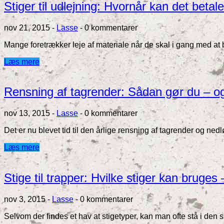
Stiger til udlejning: Hvornår kan det betale
nov 21, 2015
-
Lasse
-
0 kommentarer
Mange foretrækker leje af materiale når de skal i gang med at
Læs mere
Rensning af tagrender: Sådan gør du – og
nov 13, 2015
-
Lasse
-
0 kommentarer
Det er nu blevet tid til den årlige rensning af tagrender og ne
Læs mere
Stige til trapper: Hvilke stiger kan bru
nov 3, 2015
-
Lasse
-
0 kommentarer
Selvom der findes et hav at stigetyper, kan man ofte stå i den 