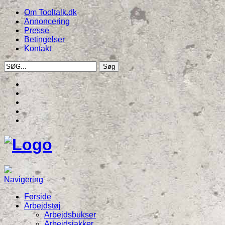
Om Tooltalk.dk
Annoncering
Presse
Betingelser
Kontakt
Navigering
Forside
Arbejdstøj
Arbejdsbukser
Arbejdsjakker