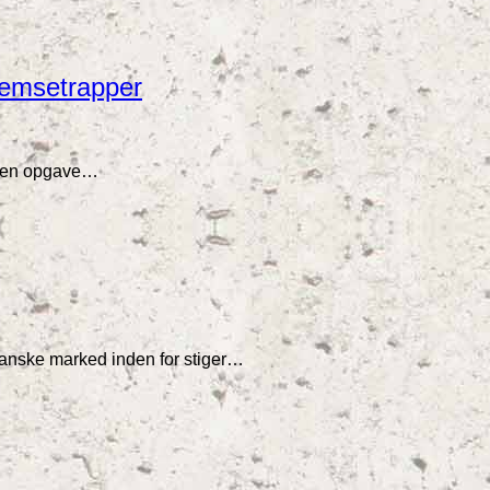
hemsetrapper
af en opgave…
danske marked inden for stiger…