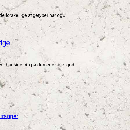
 de forskellige stigetyper har og…
tige
n, har sine trin på den ene side, god…
trapper