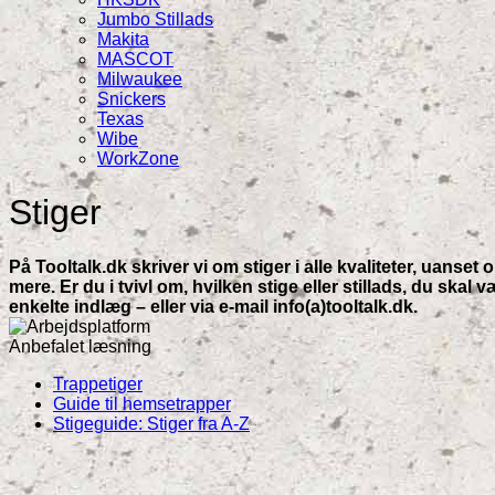
Jumbo Stillads
Makita
MASCOT
Milwaukee
Snickers
Texas
Wibe
WorkZone
Stiger
På Tooltalk.dk skriver vi om stiger i alle kvaliteter, uanset
mere. Er du i tvivl om, hvilken stige eller stillads, du ska
enkelte indlæg – eller via e-mail info(a)tooltalk.dk.
Anbefalet læsning
Trappetiger
Guide til hemsetrapper
Stigeguide: Stiger fra A-Z