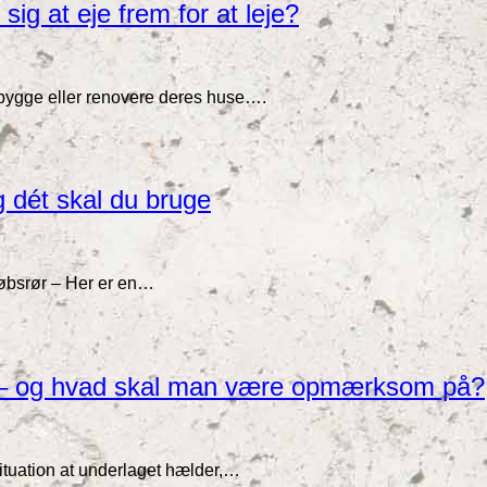
 sig at eje frem for at leje?
 bygge eller renovere deres huse….
 dét skal du bruge
dløbsrør – Her er en…
ges – og hvad skal man være opmærksom på?
situation at underlaget hælder,…