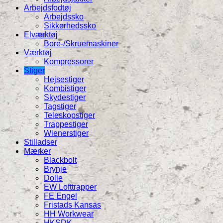
Arbejdsfodtøj
Arbejdssko
Sikkerhedssko
Elværktøj
Bore-/Skruemaskiner
Værktøj
Kompressorer
Stiger
Hejsestiger
Kombistiger
Skydestiger
Tagstiger
Teleskopstiger
Trappestiger
Wienerstiger
Stilladser
Mærker
Blackbolt
Brynje
Dolle
EW Lofttrapper
FE Engel
Fristads Kansas
HH Workwear
HKSDK