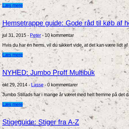
Læs mere
Hemsetrappe guide: Gode råd til køb af 
jul 31, 2015
-
Peter
-
10 kommentar
Hvis du har en hems, vil du sikkert vide, at det kan være lidt 
Læs mere
NYHED: Jumbo Proff Multibuk
okt 29, 2014
-
Lasse
-
0 kommentarer
Jumbo Stillads har i mange år været med helt fremme på det 
Læs mere
Stigeguide: Stiger fra A-Z