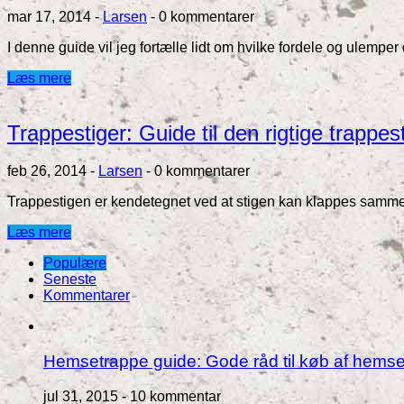
mar 17, 2014
-
Larsen
-
0 kommentarer
I denne guide vil jeg fortælle lidt om hvilke fordele og ulemper
Læs mere
Trappestiger: Guide til den rigtige trappes
feb 26, 2014
-
Larsen
-
0 kommentarer
Trappestigen er kendetegnet ved at stigen kan klappes samme
Læs mere
Populære
Seneste
Kommentarer
Hemsetrappe guide: Gode råd til køb af hemse
jul 31, 2015 -
10 kommentar