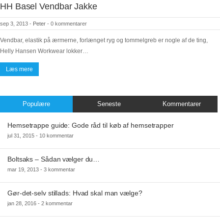
HH Basel Vendbar Jakke
sep 3, 2013
-
Peter
-
0 kommentarer
Vendbar, elastik på ærmerne, forlænget ryg og tommelgreb er nogle af de ting,
Helly Hansen Workwear lokker…
Læs mere
Populære
Seneste
Kommentarer
Hemsetrappe guide: Gode råd til køb af hemsetrapper
jul 31, 2015 -
10 kommentar
Boltsaks – Sådan vælger du…
mar 19, 2013 -
3 kommentar
Gør-det-selv stillads: Hvad skal man vælge?
jan 28, 2016 -
2 kommentar