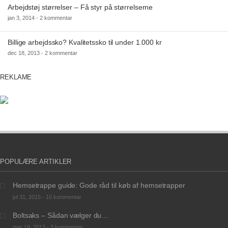
Arbejdstøj størrelser – Få styr på størrelserne
jan 3, 2014 -
2 kommentar
Billige arbejdssko? Kvalitetssko til under 1.000 kr
dec 18, 2013 -
2 kommentar
REKLAME
POPULÆRE ARTIKLER
Hemsetrappe guide: Gode råd til køb af hemsetrapper
jul 31, 2015 -
10 kommentar
Boltsaks – Sådan vælger du…
mar 19, 2013 -
3 kommentar