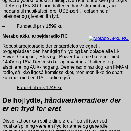
og være yderst robust samtidig. Den kan både køre på 10,8V,
14,4V og 18V XR Li-ion batterier, har 2 strømudtag, aux-
indgang til musikafspillere, USB-port til opladning af
telefoner og giver en fin lyd.
–
Fundet til pris 1599 kr.
Metabo akku arbejdsradio RC
Robust arbejdsradio der er særdeles velegnet til
byggepladser, den har rigtig fin lyd og kan oplade alle Li-
Power Compact, -Plus og –Power Extreme batterier med
14,4V og 18V. Der er sikker opbevaring af batterier og
afspillere, og AUX-indgang. Denne radio har dog kun FM/AM
radio, så ikke ligeså fremtidssikker, men mon ikke de snart
kommer med en DAB-radio også.
–
Fundet til pris 1249 kr.
De højlydte,
håndværkerradioer der
er en fryd for øret
Disse radioer kan spille dine øre af, og vil især ved
musikafspilning være en fryd for ørene og gøre alle