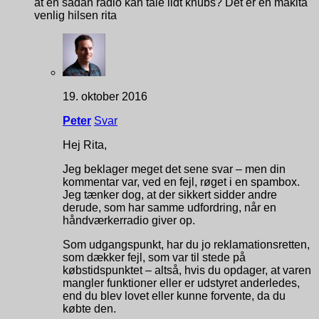
at en sådan radio kan tåle lidt knubs? Det er en makita
venlig hilsen rita
19. oktober 2016
Peter
Svar
Hej Rita,
Jeg beklager meget det sene svar – men din
kommentar var, ved en fejl, røget i en spambox.
Jeg tænker dog, at der sikkert sidder andre
derude, som har samme udfordring, når en
håndværkerradio giver op.
Som udgangspunkt, har du jo reklamationsretten,
som dækker fejl, som var til stede på
købstidspunktet – altså, hvis du opdager, at varen
mangler funktioner eller er udstyret anderledes,
end du blev lovet eller kunne forvente, da du
købte den.