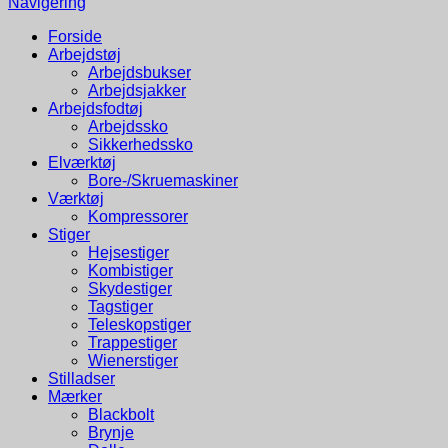
Navigering
Forside
Arbejdstøj
Arbejdsbukser
Arbejdsjakker
Arbejdsfodtøj
Arbejdssko
Sikkerhedssko
Elværktøj
Bore-/Skruemaskiner
Værktøj
Kompressorer
Stiger
Hejsestiger
Kombistiger
Skydestiger
Tagstiger
Teleskopstiger
Trappestiger
Wienerstiger
Stilladser
Mærker
Blackbolt
Brynje