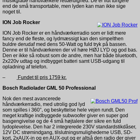
musikglade håndværkere retfærdighed. De er lidt tungere
end de små transportable, men lyden kan man ikke sige
noget til.
ION Job Rocker
ION Job Rocker er en håndværkerradio som er lidt mere
fancy end de fleste, og lydmæssigt kan den simpelthen
buldre derudaf med dens 50-Watt og fuld tryk på bassen.
Denne er til håndværkeren der vil høre HØJ LYD og god bas.
Den er ikke så robust som de andre, men har både bluetooth,
2x220v udtag og indbygget batteri samt USB-udgang til
opladning af telefon.
–
Fundet til pris 1759 kr.
Bosch Radiolader GML 50 Professional
Nok den mest avancerede
håndværkerradio, med utrolig god lyd
som spilles i 360°, og beskyttelse hele vejen rundt. Den
meget kraftige indbyggede subwoofer giver en super god
basgengivelse og de 4 små højtalere der sikre en fuld
lydoplevelse. Den har 2 integrerede 230V standardstikdåser,
12V DC strømindgang, tilslutningsmulighederne USB, SD-
kort, 2xAUX-in og en AUX-out og er altså den radio der giver