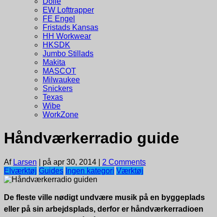
Dolle
EW Lofttrapper
FE Engel
Fristads Kansas
HH Workwear
HKSDK
Jumbo Stillads
Makita
MASCOT
Milwaukee
Snickers
Texas
Wibe
WorkZone
Håndværkerradio guide
Af
Larsen
|
på apr 30, 2014
|
2 Comments
Elværktøj
Guides
Ingen kategori
Værktøj
De fleste ville nødigt undvære musik på en byggeplads
eller på sin arbejdsplads, derfor er håndværkerradioen