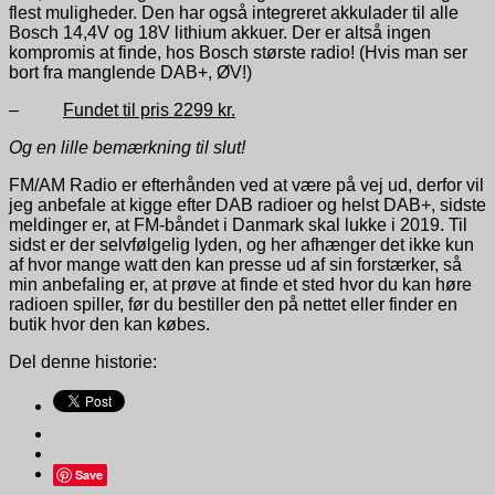
flest muligheder. Den har også integreret akkulader til alle
Bosch 14,4V og 18V lithium akkuer. Der er altså ingen
kompromis at finde, hos Bosch største radio! (Hvis man ser
bort fra manglende DAB+, ØV!)
–
Fundet til pris 2299 kr.
Og en lille bemærkning til slut!
FM/AM Radio er efterhånden ved at være på vej ud, derfor vil
jeg anbefale at kigge efter DAB radioer og helst DAB+, sidste
meldinger er, at FM-båndet i Danmark skal lukke i 2019. Til
sidst er der selvfølgelig lyden, og her afhænger det ikke kun
af hvor mange watt den kan presse ud af sin forstærker, så
min anbefaling er, at prøve at finde et sted hvor du kan høre
radioen spiller, før du bestiller den på nettet eller finder en
butik hvor den kan købes.
Del denne historie:
Save