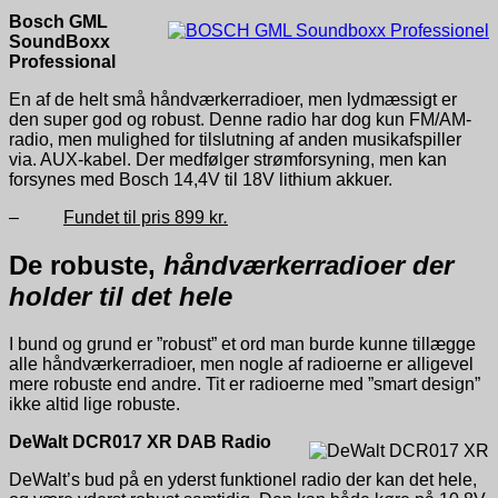
Bosch GML
SoundBoxx
Professional
En af de helt små håndværkerradioer, men lydmæssigt er
den super god og robust. Denne radio har dog kun FM/AM-
radio, men mulighed for tilslutning af anden musikafspiller
via. AUX-kabel. Der medfølger strømforsyning, men kan
forsynes med Bosch 14,4V til 18V lithium akkuer.
–
Fundet til pris 899 kr
.
De robuste,
håndværkerradioer der
holder til det hele
I bund og grund er ”robust” et ord man burde kunne tillægge
alle håndværkerradioer, men nogle af radioerne er alligevel
mere robuste end andre. Tit er radioerne med ”smart design”
ikke altid lige robuste.
DeWalt DCR017 XR DAB Radio
DeWalt’s bud på en yderst funktionel radio der kan det hele,