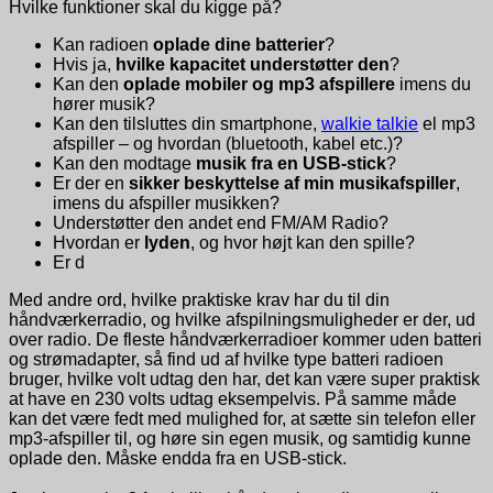
Hvilke funktioner skal du kigge på?
Kan radioen
oplade dine batterier
?
Hvis ja,
hvilke kapacitet understøtter den
?
Kan den
oplade mobiler og mp3 afspillere
imens du
hører musik?
Kan den tilsluttes din smartphone,
walkie talkie
el mp3
afspiller – og hvordan (bluetooth, kabel etc.)?
Kan den modtage
musik fra en USB-stick
?
Er der en
sikker beskyttelse af min musikafspiller
,
imens du afspiller musikken?
Understøtter den andet end FM/AM Radio?
Hvordan er
lyden
, og hvor højt kan den spille?
Er d
Med andre ord, hvilke praktiske krav har du til din
håndværkerradio, og hvilke afspilningsmuligheder er der, ud
over radio. De fleste håndværkerradioer kommer uden batteri
og strømadapter, så find ud af hvilke type batteri radioen
bruger, hvilke volt udtag den har, det kan være super praktisk
at have en 230 volts udtag eksempelvis. På samme måde
kan det være fedt med mulighed for, at sætte sin telefon eller
mp3-afspiller til, og høre sin egen musik, og samtidig kunne
oplade den. Måske endda fra en USB-stick.