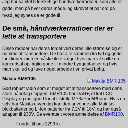
Jeg har samlet 8 forskellige håndværkerradioer, som alle er
gode, men på hver deres måde, og skrevet et par ord på
hvad jeg synes de er gode til.
De små,
håndværkerradioer der er
lette at transportere
Disse radioer har deres fordel ved deres lille størrelse og er
nemme at transportere. De har alle sammen fin lyd og gode
funktioner, men er måske ikke valget hvis man vil spille en
koncertsal op, rigtig gode til mindre byggepladser og hvis
man skal ud og lave noget arbejde i en privat bolig.
Makita BMR105
God robust radio som er meget let at transportere med dens
store håndtag i toppen. BMR105 har DAB+, et fint LCD
Display og mulighed for at tilslutte MP3/iPod/iPhone. Hvis du
selv har Makita elværktøj kan den anvende alle Makitas
blokbatterier og Li-Ion batterier fra 7,2V til 18V, og har også
adapter til 230V. Se eventuelt vores anmeldelse af
BMR100
.
–
Fundet til pris 1299 kr.