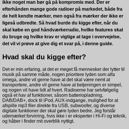
ikke noget man bør gå på kompromis med. Der er
efterhånden mange gode radioer på markedet, både fra
de helt kendte mærker, men også fra mærker der ikke er
ligeså udbredte. Så hvad burde du kigge efter, når du
skal købe en god håndværkerradio, hvilke features skal
du bruge og hvilke krav er vigtige at tage i overvejelse,
det vil vi prøve at give dig et svar på, i denne guide.
Hvad skal du kigge efter?
Det er min erfaring, at det er meget få mennesker der lytter til
musik på samme måde, nogen prioritere lyden som alfa
omega, andre vil gerne have at det skal være nemt at
transportere, andre vil gerne have at betjeningen er simpel,
og nogen vil have lidt af hvert. Radioerne har selvfølgelig
også et hav af funktioner, såsom batteriopladning,
DAB/DAB+, dock til iPod, AUX-indgange, mulighed for at
afspille mp3 filer direkte fra USB, subwoofer, og diverse
digitale funktioner der skal gøre lyden bedre. Jeg forstår
udemærket forvirring, hvis ikke i er eksperter i Hi-Fi og teknik,
og håber i finder mit overblik nyttigt.