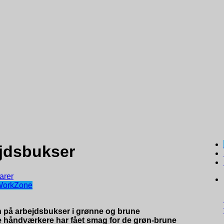
jdsbukser
arer
WorkZone
n på arbejdsbukser i grønne og brune
e håndværkere har fået smag for de grøn-brune