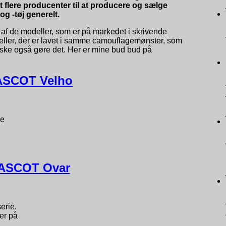
et flere producenter til at producere og sælge
g -tøj generelt.
e af de modeller, som er på markedet i skrivende
eller, der er lavet i samme camouflagemønster, som
ke også gøre det. Her er mine bud bud på
SCOT Velho
re
ASCOT Ovar
erie.
er på