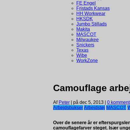
FE Engel
Fristads Kansas
HH Workwear
HKSDK
Jumbo Stillads
Makita
MASCOT
Milwaukee
Snickers
Texas
Wibe
WorkZone
Camouflage arbe
Af
Peter
|
på dec 5, 2013
|
0 komment
Arbejdsbukser
Arbejdstøj
MASCOT
Over de senere år er efterspurgsle
camouflagefarver steget. Især ung