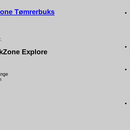
Zone Tømrerbuks
.
kZone Explore
ange
n