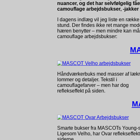
nuancer, og det har selvfølgelig få
camouflage arbejdsbukser, -jakker o
I dagens indlæg vil jeg liste en rækk
stund. Der findes ikke ret mange mod
hæren benytter – men mindre kan mås
camouflage arbejdsbukser:
MA
Håndværkerbuks med masser af læk
lommer og detaljer. Tekstil i
camouflagefarver – men har dog
reflekseffekt på siden.
M
Smarte bukser fra MASCOTs Young-s
Ligesom Velho, har Ovar reflekseffekt
siderne.