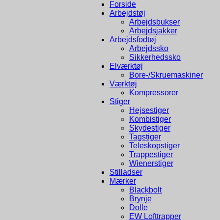
Forside
Arbejdstøj
Arbejdsbukser
Arbejdsjakker
Arbejdsfodtøj
Arbejdssko
Sikkerhedssko
Elværktøj
Bore-/Skruemaskiner
Værktøj
Kompressorer
Stiger
Hejsestiger
Kombistiger
Skydestiger
Tagstiger
Teleskopstiger
Trappestiger
Wienerstiger
Stilladser
Mærker
Blackbolt
Brynje
Dolle
EW Lofttrapper