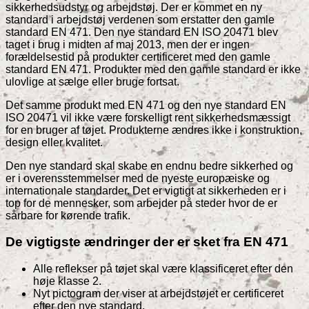
sikkerhedsudstyr og arbejdstøj. Der er kommet en ny
standard i arbejdstøj verdenen som erstatter den gamle
standard EN 471. Den nye standard EN ISO 20471 blev
taget i brug i midten af maj 2013, men der er ingen
forældelsestid på produkter certificeret med den gamle
standard EN 471. Produkter med den gamle standard er ikke
ulovlige at sælge eller bruge fortsat.
Det samme produkt med EN 471 og den nye standard EN
ISO 20471 vil ikke være forskelligt rent sikkerhedsmæssigt
for en bruger af tøjet. Produkterne ændres ikke i konstruktion,
design eller kvalitet.
Den nye standard skal skabe en endnu bedre sikkerhed og
er i overensstemmelser med de nyeste europæiske og
internationale standarder. Det er vigtigt at sikkerheden er i
top for de mennesker, som arbejder på steder hvor de er
sårbare for kørende trafik.
De vigtigste ændringer der er sket fra EN 471
Alle reflekser på tøjet skal være klassificeret efter den
høje klasse 2.
Nyt pictogram der viser at arbejdstøjet er certificeret
efter den nye standard.