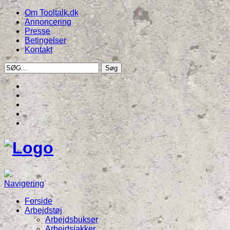
Om Tooltalk.dk
Annoncering
Presse
Betingelser
Kontakt
Navigering
Forside
Arbejdstøj
Arbejdsbukser
Arbejdsjakker