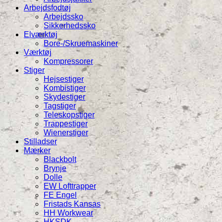
Arbejdsfodtøj
Arbejdssko
Sikkerhedssko
Elværktøj
Bore-/Skruemaskiner
Værktøj
Kompressorer
Stiger
Hejsestiger
Kombistiger
Skydestiger
Tagstiger
Teleskopstiger
Trappestiger
Wienerstiger
Stilladser
Mærker
Blackbolt
Brynje
Dolle
EW Lofttrapper
FE Engel
Fristads Kansas
HH Workwear
HKSDK