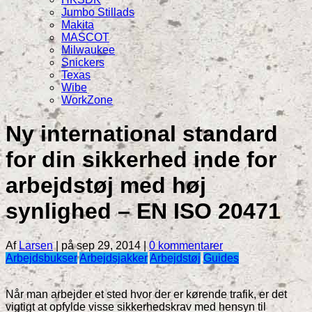
Jumbo Stillads
Makita
MASCOT
Milwaukee
Snickers
Texas
Wibe
WorkZone
Ny international standard
for din sikkerhed inde for
arbejdstøj med høj
synlighed – EN ISO 20471
Af
Larsen
|
på sep 29, 2014
|
0 kommentarer
Arbejdsbukser
Arbejdsjakker
Arbejdstøj
Guides
Når man arbejder et sted hvor der er kørende trafik, er det
vigtigt at opfylde visse sikkerhedskrav med hensyn til