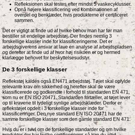
Refleksionen skal testes efter mindst 5 vaskecyklusser.
Opnå højere klassificering ved kombinationen af
overdel og benklæder, hvis produkterne er certificeret
sammen.
Det er vigtigt at finde ud af hvilke behov man har før man
bestiller sit endelige arbejdstøj. Der findes nemlig 3
forskellige klasser inde for klassificeringerne. Det er
arbejdsgiverens ansvar at lave en analyse af arbejdspladsen
og derefter at finde ud af hvor høj risikoen er og hermed
klarlægge behovet for beskyttelsesudstyr.
De 3 forskellige klasser
Reflekstøj kaldes også EN471 arbejdstøj. Tøjet skal opfylde
relevante krav om sikkerhed og herefter skal de være
klassificerede og godkendte i forhold til standarden EN 471,
som nu er EN ISO 20471. Standarden fortæller, at tøjet lever
op til kravene til tydeligt synlige arbejdsklæder. Derfor er
reflekstøjet opdelt i 3 forskellige klasser inde for
klassificeringer. Den nye standard EN ISO 20471 har de
samme forskellige klasser som den gamle standard EN 471.
Hvis du er i tvivl om de forskellige standarder og om hvilke
produkter der har hvilke certificeringer, så kan du altid