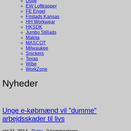
Dolle
EW Lofttrapper
FE Engel
Fristads Kansas
HH Workwear
HKSDK
Jumbo Stillads
Makita
MASCOT
Milwaukee
Snickers
Texas
Wibe
WorkZone
Nyheder
Unge e-købmænd vil ”dumme”
arbejdsskader til livs