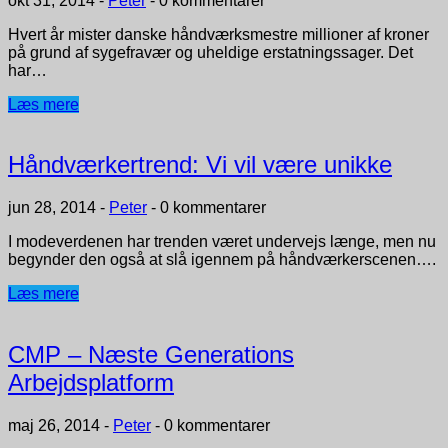
okt 31, 2014
-
Peter
-
0 kommentarer
Hvert år mister danske håndværksmestre millioner af kroner
på grund af sygefravær og uheldige erstatningssager. Det
har…
Læs mere
Håndværkertrend: Vi vil være unikke
jun 28, 2014
-
Peter
-
0 kommentarer
I modeverdenen har trenden været undervejs længe, men nu
begynder den også at slå igennem på håndværkerscenen….
Læs mere
CMP – Næste Generations
Arbejdsplatform
maj 26, 2014
-
Peter
-
0 kommentarer