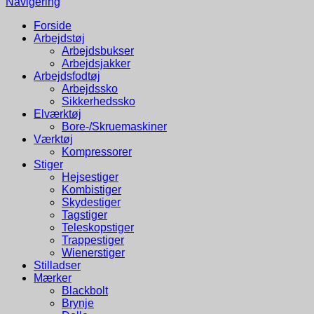
Navigering
Forside
Arbejdstøj
Arbejdsbukser
Arbejdsjakker
Arbejdsfodtøj
Arbejdssko
Sikkerhedssko
Elværktøj
Bore-/Skruemaskiner
Værktøj
Kompressorer
Stiger
Hejsestiger
Kombistiger
Skydestiger
Tagstiger
Teleskopstiger
Trappestiger
Wienerstiger
Stilladser
Mærker
Blackbolt
Brynje