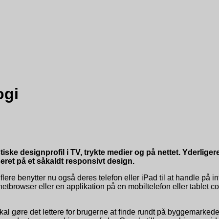
ogi
ke designprofil i TV, trykte medier og på nettet. Yderliger
ret på et såkaldt responsivt design.
ere benytter nu også deres telefon eller iPad til at handle på in
ternetbrowser eller en applikation på en mobiltelefon eller table
kal gøre det lettere for brugerne at finde rundt på byggemarked