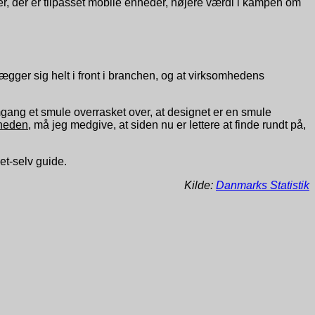
r, der er tilpasset mobile enheder, højere værdi i kampen om
ger sig helt i front i branchen, og at virksomhedens
gang et smule overrasket over, at designet er en smule
heden
, må jeg medgive, at siden nu er lettere at finde rundt på,
t-selv guide.
Kilde:
Danmarks Statistik