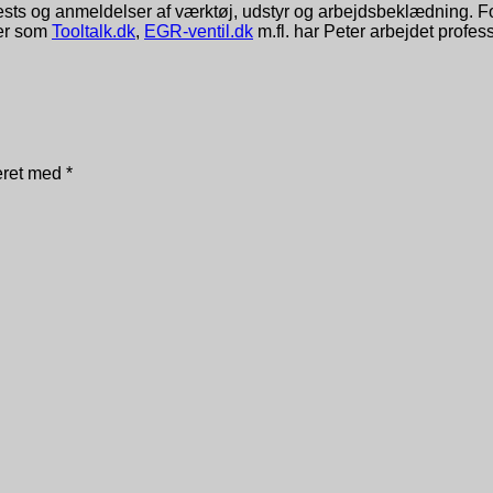
r tests og anmeldelser af værktøj, udstyr og arbejdsbeklædning. 
der som
Tooltalk.dk
,
EGR-ventil.dk
m.fl. har Peter arbejdet profes
keret med
*