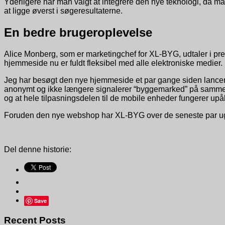
Yderligere har man valgt at integrere den nye teknologi, da m
at ligge øverst i søgeresultaterne.
En bedre brugeroplevelse
Alice Monberg, som er marketingchef for XL-BYG, udtaler i pr
hjemmeside nu er fuldt fleksibel med alle elektroniske medier.
Jeg har besøgt den nye hjemmeside et par gange siden lanceri
anonymt og ikke længere signalerer “byggemarked” på samm
og at hele tilpasningsdelen til de mobile enheder fungerer upåk
Foruden den nye webshop har XL-BYG over de seneste par uger
Del denne historie:
Save
Recent Posts