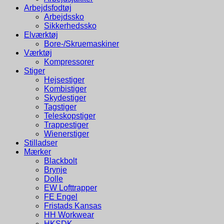
Arbejdsfodtøj
Arbejdssko
Sikkerhedssko
Elværktøj
Bore-/Skruemaskiner
Værktøj
Kompressorer
Stiger
Hejsestiger
Kombistiger
Skydestiger
Tagstiger
Teleskopstiger
Trappestiger
Wienerstiger
Stilladser
Mærker
Blackbolt
Brynje
Dolle
EW Lofttrapper
FE Engel
Fristads Kansas
HH Workwear
HKSDK