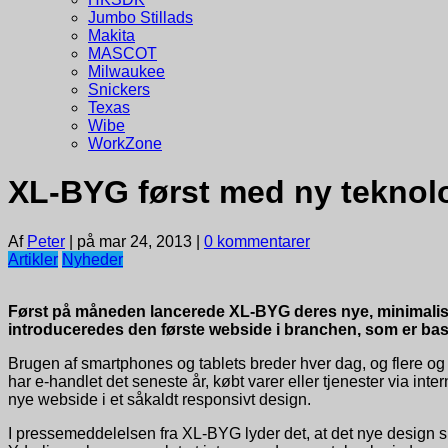
Jumbo Stillads
Makita
MASCOT
Milwaukee
Snickers
Texas
Wibe
WorkZone
XL-BYG først med ny teknol
Af
Peter
|
på mar 24, 2013
|
0 kommentarer
Artikler
Nyheder
Først på måneden lancerede XL-BYG deres nye, minimalistis
introduceredes den første webside i branchen, som er base
Brugen af smartphones og tablets breder hver dag, og flere og fl
har e-handlet det seneste år, købt varer eller tjenester via in
nye webside i et såkaldt responsivt design.
I pressemeddelelsen fra XL-BYG lyder det, at det nye design s