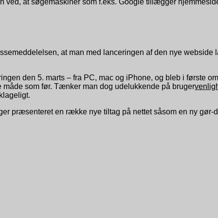
an ved, at søgemaskiner som f.eks. Google tillægger hjemmeside
essemeddelelsen, at man med lanceringen af den nye webside læg
ngen den 5. marts – fra PC, mac og iPhone, og bleb i første om
e måde som før. Tænker man dog udelukkende på bruger
venlig
lageligt.
 præsenteret en række nye tiltag på nettet såsom en ny gør-de